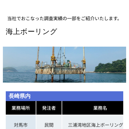
当社でおこなった調査実績の一部をご紹介いたします。
海上ボーリング
長崎県内
業務場所
発注者
業務名
対馬市
民間
三浦湾地区海上ボーリング調