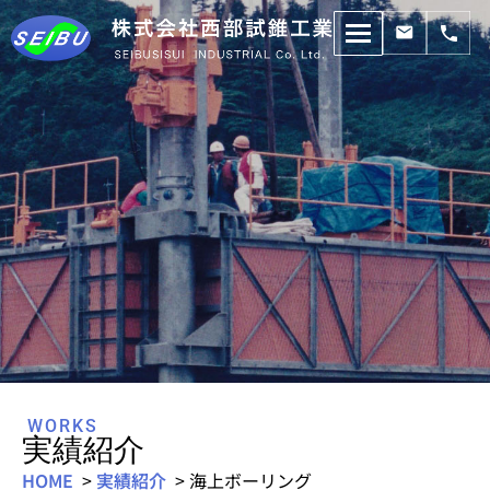
コ
ン
テ
ン
ツ
へ
ス
キ
ッ
プ
WORKS
実績紹介
HOME
>
実績紹介
> 海上ボーリング