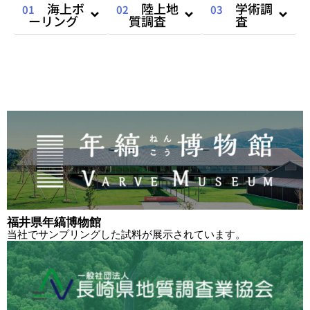
海上ボ
陸上地
学術調
01
02
03
ーリング
質調査
査
福井県年縞博物館
当社でサンプリングした試料が展示されています。